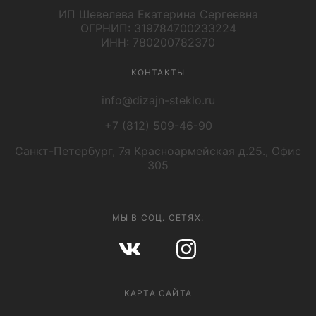
ИП Шевелева Екатерина Сергеевна
ОГРНИП: 319784700233224
ИНН: 780200782370
КОНТАКТЫ
info@dizajn-steklo.ru
+7 (812) 509-46-90
Санкт-Петербург, 7я Красноармейская д.25., Офис
305
МЫ В СОЦ. СЕТЯХ:
КАРТА САЙТА